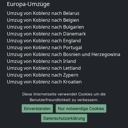
Europa-Umzüge
Umzug von Koblenz nach Belarus
Umzug von Koblenz nach Belgien
Umzug von Koblenz nach Bulgarien
Umzug von Koblenz nach Dänemark
Umzug von Koblenz nach England
Umzug von Koblenz nach Portugal
Umzug von Koblenz nach Bosnien und Herzegowina
Umzug von Koblenz nach Irland
Umzug von Koblenz nach Lettland
Umzug von Koblenz nach Zypern
Umzug von Koblenz nach Kroatien
Umzug von Koblenz nach Estland
Diese Internetseite verwendet Cookies um die
Umzug von Koblenz nach Finnland
Benutzerfreundlichkeit zu verbessern.
Umzug von Koblenz nach Frankreich
Umzug von Koblenz nach Griechenland
Einverstanden
Nur notwendige Cookies
Umzug von Koblenz nach Italien
Datenschutzerklärung
Umzug von Koblenz nach Liechtenstein