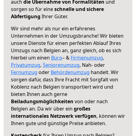
auch
die Übernahme von Formalitäten
und
sorgen so für eine
schnelle und sichere
Abfertigung
Ihrer Güter.
Wir sind mehr als nur ein erfahrenes
Unternehmen in der Umzugsbranche! Wir bieten
unsere Dienste für einen perfekten Ablauf Ihres
Umzugs nach Belgien an, ganz gleich, ob es sich
hierbei um einen
Büro
– &
Firmenumzug
,
Privatumzug
,
Seniorenumzug
, Nah- oder
Fernumzug
oder
Behördenumzug
handelt. Wir
sorgen dafür, dass Ihre Fracht mit Sorgfalt von
Koblenz nach Belgien transportiert wird und
bieten Ihnen auch gerne
Beiladungsmöglichkeiten
von oder nach
Belgien an. Da wir über ein
großes
internationales Netzwerk verfügen
, können wir
Ihnen gute und günstige Preise anbieten.
Kostencheck
für Ihren Umzug nach Belgien?