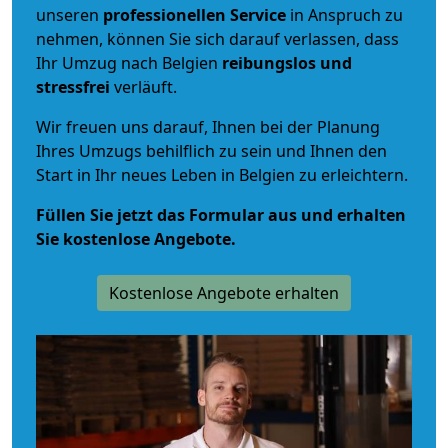
unseren
professionellen Service
in Anspruch zu
nehmen, können Sie sich darauf verlassen, dass
Ihr Umzug nach Belgien
reibungslos und
stressfrei
verläuft.
Wir freuen uns darauf, Ihnen bei der Planung
Ihres Umzugs behilflich zu sein und Ihnen den
Start in Ihr neues Leben in Belgien zu erleichtern.
Füllen Sie jetzt das Formular aus und erhalten
Sie kostenlose Angebote.
Kostenlose Angebote erhalten