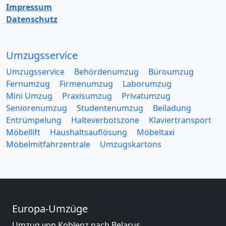
Impressum
Datenschutz
Umzugsservice
Umzugsservice
Behördenumzug
Büroumzug
Fernumzug
Firmenumzug
Laborumzug
Mini Umzug
Praxisumzug
Privatumzug
Seniorenumzug
Studentenumzug
Beiladung
Entrümpelung
Halteverbotszone
Klaviertransport
Möbellift
Haushaltsauflösung
Möbeltaxi
Möbelmitfahrzentrale
Umzugskartons
Europa-Umzüge
Umzug von Koblenz nach Belarus