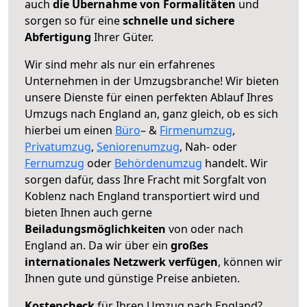
auch
die Übernahme von Formalitäten
und
sorgen so für eine
schnelle und sichere
Abfertigung
Ihrer Güter.
Wir sind mehr als nur ein erfahrenes
Unternehmen in der Umzugsbranche! Wir bieten
unsere Dienste für einen perfekten Ablauf Ihres
Umzugs nach England an, ganz gleich, ob es sich
hierbei um einen
Büro
– &
Firmenumzug
,
Privatumzug
,
Seniorenumzug
, Nah- oder
Fernumzug
oder
Behördenumzug
handelt. Wir
sorgen dafür, dass Ihre Fracht mit Sorgfalt von
Koblenz nach England transportiert wird und
bieten Ihnen auch gerne
Beiladungsmöglichkeiten
von oder nach
England an. Da wir über ein
großes
internationales Netzwerk verfügen
, können wir
Ihnen gute und günstige Preise anbieten.
Kostencheck
für Ihren Umzug nach England?