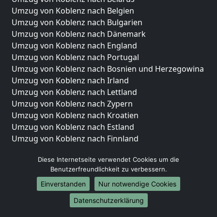
Umzug von Koblenz nach Belgien
Umzug von Koblenz nach Bulgarien
Umzug von Koblenz nach Dänemark
Umzug von Koblenz nach England
Umzug von Koblenz nach Portugal
Umzug von Koblenz nach Bosnien und Herzegowina
Umzug von Koblenz nach Irland
Umzug von Koblenz nach Lettland
Umzug von Koblenz nach Zypern
Umzug von Koblenz nach Kroatien
Umzug von Koblenz nach Estland
Umzug von Koblenz nach Finnland
Umzug von Koblenz nach Frankreich
Diese Internetseite verwendet Cookies um die
Umzug von Koblenz nach Griechenland
Benutzerfreundlichkeit zu verbessern.
Umzug von Koblenz nach Italien
Einverstanden
Nur notwendige Cookies
Umzug von Koblenz nach Liechtenstein
Umzug von Koblenz nach Luxemburg
Datenschutzerklärung
Umzug von Koblenz nach Niederlande