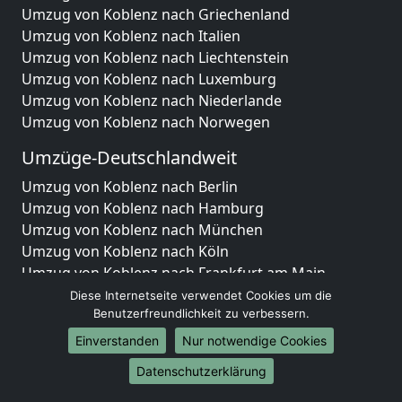
Umzug von Koblenz nach Griechenland
Umzug von Koblenz nach Italien
Umzug von Koblenz nach Liechtenstein
Umzug von Koblenz nach Luxemburg
Umzug von Koblenz nach Niederlande
Umzug von Koblenz nach Norwegen
Umzüge-Deutschlandweit
Umzug von Koblenz nach Berlin
Umzug von Koblenz nach Hamburg
Umzug von Koblenz nach München
Umzug von Koblenz nach Köln
Umzug von Koblenz nach Frankfurt am Main
Umzug von Koblenz nach Stuttgart
Diese Internetseite verwendet Cookies um die
Umzug von Koblenz nach Düsseldorf
Benutzerfreundlichkeit zu verbessern.
Umzug von Koblenz nach Leipzig
Einverstanden
Nur notwendige Cookies
Umzug von Koblenz nach Dortmund
Datenschutzerklärung
Umzug von Koblenz nach Essen
Umzug von Koblenz nach Bremen