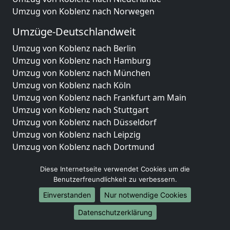
Umzug von Koblenz nach Norwegen
Umzüge-Deutschlandweit
Umzug von Koblenz nach Berlin
Umzug von Koblenz nach Hamburg
Umzug von Koblenz nach München
Umzug von Koblenz nach Köln
Umzug von Koblenz nach Frankfurt am Main
Umzug von Koblenz nach Stuttgart
Umzug von Koblenz nach Düsseldorf
Umzug von Koblenz nach Leipzig
Umzug von Koblenz nach Dortmund
Umzug von Koblenz nach Essen
Diese Internetseite verwendet Cookies um die
Umzug von Koblenz nach Bremen
Benutzerfreundlichkeit zu verbessern.
Umzug von Koblenz nach Dresden
Umzug von Koblenz nach Hannover
Einverstanden
Nur notwendige Cookies
Umzug von Koblenz nach Nürnberg
Datenschutzerklärung
Umzug von Koblenz nach Duisburg