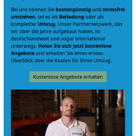
Bei uns können Sie
kostengünstig
und
stressfrei
umziehen
, sei es als
Beiladung
oder als
kompletter
Umzug
. Unser Partnernetzwerk, das
wir über die Jahre aufgebaut haben, ist
deutschlandweit und sogar international
unterwegs.
Holen Sie sich jetzt kostenlose
Angebote
und erhalten Sie einen ersten
Überblick über die Kosten für Ihren Umzug.
Kostenlose Angebote erhalten