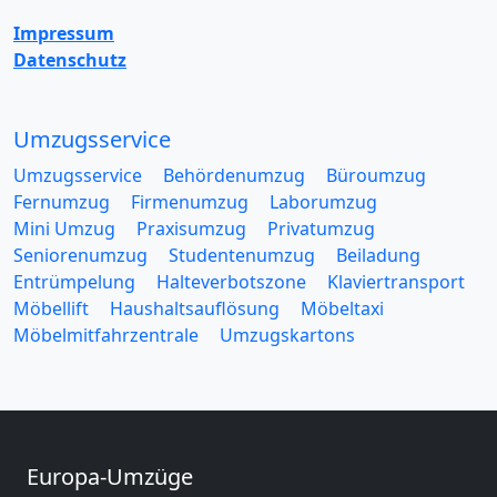
Impressum
Datenschutz
Umzugsservice
Umzugsservice
Behördenumzug
Büroumzug
Fernumzug
Firmenumzug
Laborumzug
Mini Umzug
Praxisumzug
Privatumzug
Seniorenumzug
Studentenumzug
Beiladung
Entrümpelung
Halteverbotszone
Klaviertransport
Möbellift
Haushaltsauflösung
Möbeltaxi
Möbelmitfahrzentrale
Umzugskartons
Europa-Umzüge