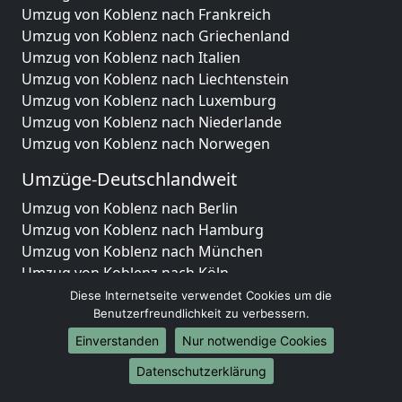
Umzug von Koblenz nach Frankreich
Umzug von Koblenz nach Griechenland
Umzug von Koblenz nach Italien
Umzug von Koblenz nach Liechtenstein
Umzug von Koblenz nach Luxemburg
Umzug von Koblenz nach Niederlande
Umzug von Koblenz nach Norwegen
Umzüge-Deutschlandweit
Umzug von Koblenz nach Berlin
Umzug von Koblenz nach Hamburg
Umzug von Koblenz nach München
Umzug von Koblenz nach Köln
Umzug von Koblenz nach Frankfurt am Main
Diese Internetseite verwendet Cookies um die
Umzug von Koblenz nach Stuttgart
Benutzerfreundlichkeit zu verbessern.
Umzug von Koblenz nach Düsseldorf
Einverstanden
Nur notwendige Cookies
Umzug von Koblenz nach Leipzig
Datenschutzerklärung
Umzug von Koblenz nach Dortmund
Umzug von Koblenz nach Essen