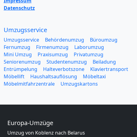
Impressum
Datenschutz
Umzugsservice
Umzugsservice
Behördenumzug
Büroumzug
Fernumzug
Firmenumzug
Laborumzug
Mini Umzug
Praxisumzug
Privatumzug
Seniorenumzug
Studentenumzug
Beiladung
Entrümpelung
Halteverbotszone
Klaviertransport
Möbellift
Haushaltsauflösung
Möbeltaxi
Möbelmitfahrzentrale
Umzugskartons
Europa-Umzüge
Umzug von Koblenz nach Belarus