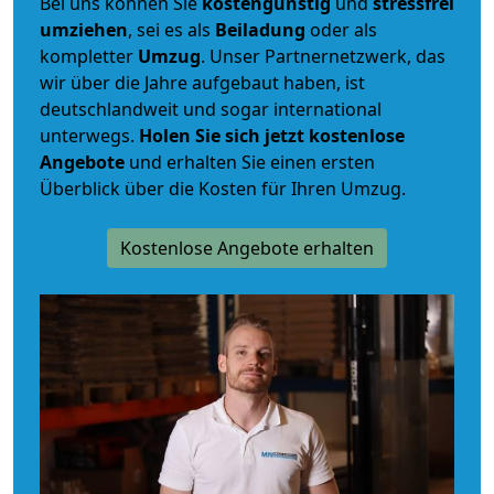
Bei uns können Sie
kostengünstig
und
stressfrei
umziehen
, sei es als
Beiladung
oder als
kompletter
Umzug
. Unser Partnernetzwerk, das
wir über die Jahre aufgebaut haben, ist
deutschlandweit und sogar international
unterwegs.
Holen Sie sich jetzt kostenlose
Angebote
und erhalten Sie einen ersten
Überblick über die Kosten für Ihren Umzug.
Kostenlose Angebote erhalten