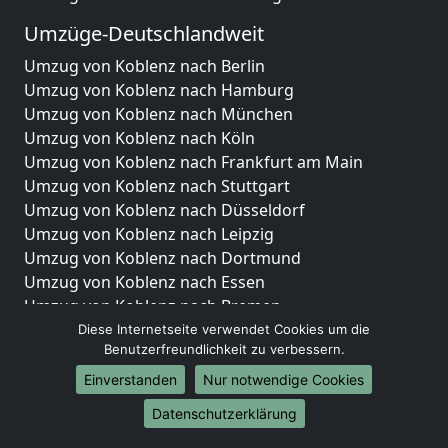
Umzüge-Deutschlandweit
Umzug von Koblenz nach Berlin
Umzug von Koblenz nach Hamburg
Umzug von Koblenz nach München
Umzug von Koblenz nach Köln
Umzug von Koblenz nach Frankfurt am Main
Umzug von Koblenz nach Stuttgart
Umzug von Koblenz nach Düsseldorf
Umzug von Koblenz nach Leipzig
Umzug von Koblenz nach Dortmund
Umzug von Koblenz nach Essen
Umzug von Koblenz nach Bremen
Umzug von Koblenz nach Dresden
Diese Internetseite verwendet Cookies um die
Benutzerfreundlichkeit zu verbessern.
Umzug von Koblenz nach Hannover
Umzug von Koblenz nach Nürnberg
Einverstanden
Nur notwendige Cookies
Umzug von Koblenz nach Duisburg
Datenschutzerklärung
Umzug von Koblenz nach Bochum