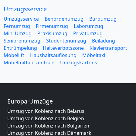
Umzugsservice
Umzugsservice
Behördenumzug
Büroumzug
Fernumzug
Firmenumzug
Laborumzug
Mini Umzug
Praxisumzug
Privatumzug
Seniorenumzug
Studentenumzug
Beiladung
Entrümpelung
Halteverbotszone
Klaviertransport
Möbellift
Haushaltsauflösung
Möbeltaxi
Möbelmitfahrzentrale
Umzugskartons
Europa-Umzüge
Umzug von Koblenz nach Belarus
Umzug von Koblenz nach Belgien
Umzug von Koblenz nach Bulgarien
Umzug von Koblenz nach Dänemark