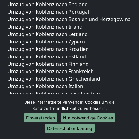
Umzug von Koblenz nach England
Umzug von Koblenz nach Portugal
Umzug von Koblenz nach Bosnien und Herzegowina
Umzug von Koblenz nach Irland
Umzug von Koblenz nach Lettland
Umzug von Koblenz nach Zypern
Umzug von Koblenz nach Kroatien
Umzug von Koblenz nach Estland
Umzug von Koblenz nach Finnland
Umzug von Koblenz nach Frankreich
Umzug von Koblenz nach Griechenland
Umzug von Koblenz nach Italien
Umzug von Koblenz nach Liechtenstein
Umzug von Koblenz nach Luxemburg
Diese Internetseite verwendet Cookies um die
Umzug von Koblenz nach Niederlande
Benutzerfreundlichkeit zu verbessern.
Umzug von Koblenz nach Norwegen
Einverstanden
Nur notwendige Cookies
Umzüge-Deutschlandweit
Datenschutzerklärung
Umzug von Koblenz nach Berlin