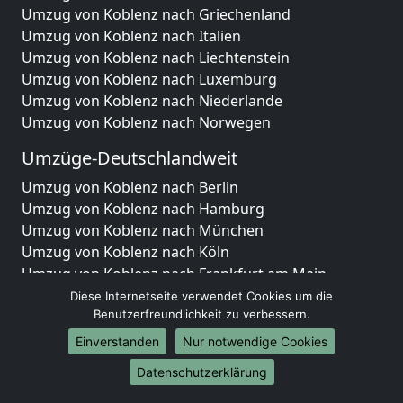
Umzug von Koblenz nach Griechenland
Umzug von Koblenz nach Italien
Umzug von Koblenz nach Liechtenstein
Umzug von Koblenz nach Luxemburg
Umzug von Koblenz nach Niederlande
Umzug von Koblenz nach Norwegen
Umzüge-Deutschlandweit
Umzug von Koblenz nach Berlin
Umzug von Koblenz nach Hamburg
Umzug von Koblenz nach München
Umzug von Koblenz nach Köln
Umzug von Koblenz nach Frankfurt am Main
Umzug von Koblenz nach Stuttgart
Diese Internetseite verwendet Cookies um die
Umzug von Koblenz nach Düsseldorf
Benutzerfreundlichkeit zu verbessern.
Umzug von Koblenz nach Leipzig
Einverstanden
Nur notwendige Cookies
Umzug von Koblenz nach Dortmund
Datenschutzerklärung
Umzug von Koblenz nach Essen
Umzug von Koblenz nach Bremen