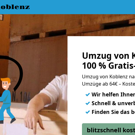
oblenz
Umzug von K
100 % Grati
Umzug von Koblenz na
Umzüge ab 64€ – Koste
✓
Wir helfen Ihne
✓
Schnell & unverb
✓
Finden Sie das 
blitzschnell ko