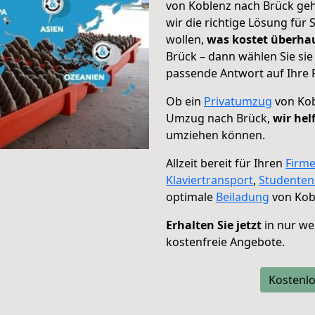
von Koblenz nach Brück geh
wir die richtige Lösung für
wollen,
was kostet überh
Brück – dann wählen Sie si
passende Antwort auf Ihre 
Ob ein
Privatumzug
von Kob
Umzug nach Brück,
wir hel
umziehen können.
Allzeit bereit für Ihren
Firm
Klaviertransport
,
Studente
optimale
Beiladung
von Kob
Erhalten Sie jetzt
in nur we
kostenfreie Angebote.
Kostenlo