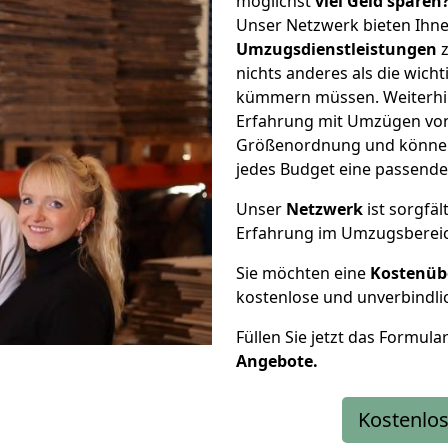
möglichst
viel Geld sparen
Unser Netzwerk bieten Ihn
Umzugsdienstleistungen
z
nichts anderes als die wic
kümmern müssen. Weiterhin
Erfahrung mit Umzügen von 
Größenordnung und können 
jedes Budget eine passende
Unser
Netzwerk
ist sorgfäl
Erfahrung im Umzugsberei
Sie möchten eine
Kostenüb
kostenlose und unverbindli
Füllen Sie jetzt das Formula
Angebote.
Kostenlos