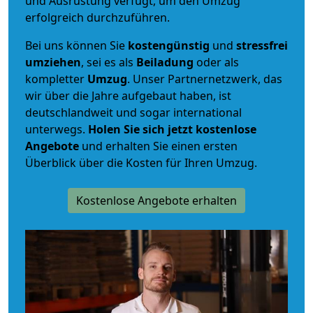
und Ausrüstung verfügt, um den Umzug
erfolgreich durchzuführen.
Bei uns können Sie
kostengünstig
und
stressfrei
umziehen
, sei es als
Beiladung
oder als
kompletter
Umzug
. Unser Partnernetzwerk, das
wir über die Jahre aufgebaut haben, ist
deutschlandweit und sogar international
unterwegs.
Holen Sie sich jetzt kostenlose
Angebote
und erhalten Sie einen ersten
Überblick über die Kosten für Ihren Umzug.
Kostenlose Angebote erhalten