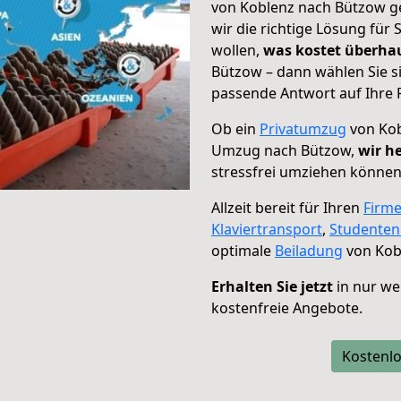
von Koblenz nach Bützow ge
wir die richtige Lösung für
wollen,
was kostet überh
Bützow – dann wählen Sie s
passende Antwort auf Ihre 
Ob ein
Privatumzug
von Kob
Umzug nach Bützow,
wir h
stressfrei umziehen können
Allzeit bereit für Ihren
Firm
Klaviertransport
,
Studente
optimale
Beiladung
von Kob
Erhalten Sie jetzt
in nur we
kostenfreie Angebote.
Kostenlo