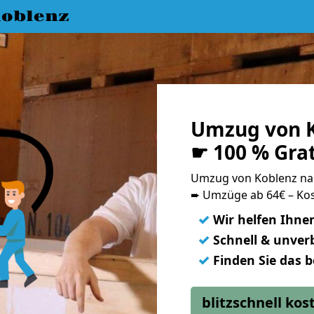
oblenz
Umzug von K
☛ 100 % Gra
Umzug von Koblenz n
➨ Umzüge ab 64€ – Kos
✓
Wir helfen Ihne
✓
Schnell & unverb
✓
Finden Sie das 
blitzschnell ko