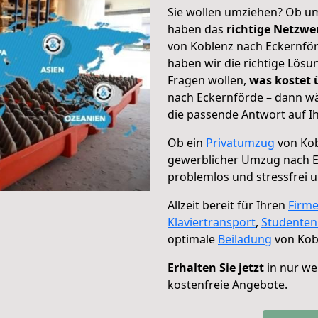
Sie wollen umziehen? Ob um
haben das
richtige Netzw
von Koblenz nach Eckernför
haben wir die richtige Lösu
Fragen wollen,
was kostet
nach Eckernförde – dann wä
die passende Antwort auf Ih
Ob ein
Privatumzug
von Kob
gewerblicher Umzug nach 
problemlos und stressfrei 
Allzeit bereit für Ihren
Firm
Klaviertransport
,
Studente
optimale
Beiladung
von Kob
Erhalten Sie jetzt
in nur we
kostenfreie Angebote.