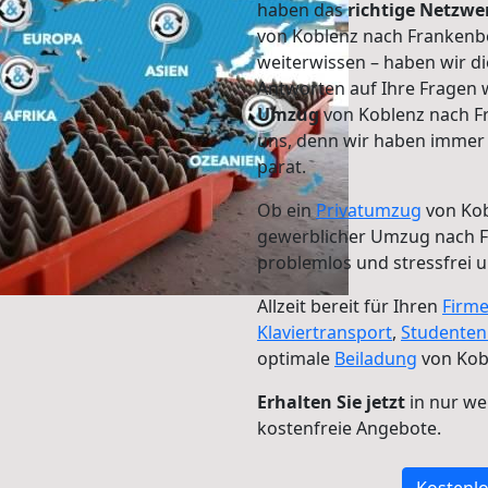
haben das
richtige Netzw
von Koblenz nach Frankenbe
weiterwissen – haben wir di
Antworten auf Ihre Fragen 
Umzug
von Koblenz nach Fr
uns, denn wir haben immer 
parat.
Ob ein
Privatumzug
von Kob
gewerblicher Umzug nach F
problemlos und stressfrei 
Allzeit bereit für Ihren
Firm
Klaviertransport
,
Studente
optimale
Beiladung
von Kob
Erhalten Sie jetzt
in nur we
kostenfreie Angebote.