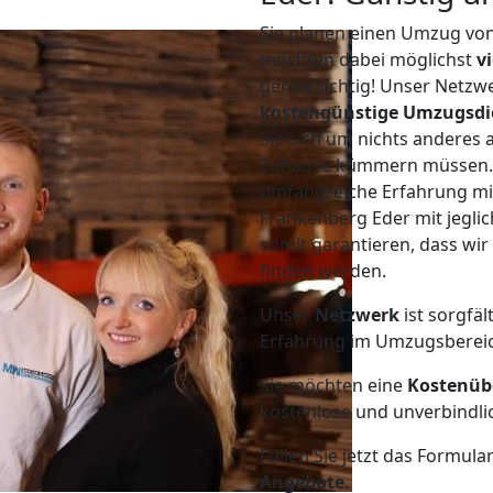
Sie planen einen Umzug vo
möchten dabei möglichst
v
genau richtig! Unser Netzw
kostengünstige Umzugsdi
Sie sich um nichts anderes 
Zuhause kümmern müssen. W
umfangreiche Erfahrung m
Frankenberg Eder mit jegl
somit garantieren, dass wi
finden werden.
Unser
Netzwerk
ist sorgfäl
Erfahrung im Umzugsberei
Sie möchten eine
Kostenüb
kostenlose und unverbindli
Füllen Sie jetzt das Formula
Angebote.