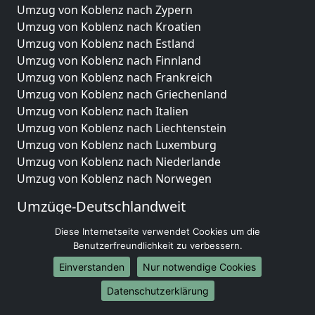
Umzug von Koblenz nach Zypern
Umzug von Koblenz nach Kroatien
Umzug von Koblenz nach Estland
Umzug von Koblenz nach Finnland
Umzug von Koblenz nach Frankreich
Umzug von Koblenz nach Griechenland
Umzug von Koblenz nach Italien
Umzug von Koblenz nach Liechtenstein
Umzug von Koblenz nach Luxemburg
Umzug von Koblenz nach Niederlande
Umzug von Koblenz nach Norwegen
Umzüge-Deutschlandweit
Umzug von Koblenz nach Berlin
Diese Internetseite verwendet Cookies um die
Umzug von Koblenz nach Hamburg
Benutzerfreundlichkeit zu verbessern.
Umzug von Koblenz nach München
Einverstanden
Nur notwendige Cookies
Umzug von Koblenz nach Köln
Datenschutzerklärung
Umzug von Koblenz nach Frankfurt am Main
Umzug von Koblenz nach Stuttgart