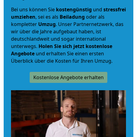
Bei uns können Sie
kostengünstig
und
stressfrei
umziehen
, sei es als
Beiladung
oder als
kompletter
Umzug
. Unser Partnernetzwerk, das
wir über die Jahre aufgebaut haben, ist
deutschlandweit und sogar international
unterwegs.
Holen Sie sich jetzt kostenlose
Angebote
und erhalten Sie einen ersten
Überblick über die Kosten für Ihren Umzug.
Kostenlose Angebote erhalten