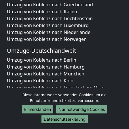
Umzug von Koblenz nach Griechenland
Umzug von Koblenz nach Italien
Umzug von Koblenz nach Liechtenstein
Umzug von Koblenz nach Luxemburg
Umzug von Koblenz nach Niederlande
Umzug von Koblenz nach Norwegen
Umzüge-Deutschlandweit
Umzug von Koblenz nach Berlin
Umzug von Koblenz nach Hamburg
Umzug von Koblenz nach München
Umzug von Koblenz nach Köln
Umzug von Koblenz nach Frankfurt am Main
Umzug von Koblenz nach Stuttgart
Diese Internetseite verwendet Cookies um die
Umzug von Koblenz nach Düsseldorf
Benutzerfreundlichkeit zu verbessern.
Umzug von Koblenz nach Leipzig
Einverstanden
Nur notwendige Cookies
Umzug von Koblenz nach Dortmund
Datenschutzerklärung
Umzug von Koblenz nach Essen
Umzug von Koblenz nach Bremen