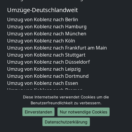
Umzüge-Deutschlandweit
Umzug von Koblenz nach Berlin
Umzug von Koblenz nach Hamburg
Umzug von Koblenz nach München
Umzug von Koblenz nach Köln
Umzug von Koblenz nach Frankfurt am Main
Umzug von Koblenz nach Stuttgart
Umzug von Koblenz nach Düsseldorf
Umzug von Koblenz nach Leipzig
Umzug von Koblenz nach Dortmund
Umzug von Koblenz nach Essen
Umzug von Koblenz nach Bremen
Umzug von Koblenz nach Dresden
Diese Internetseite verwendet Cookies um die
Benutzerfreundlichkeit zu verbessern.
Umzug von Koblenz nach Hannover
Umzug von Koblenz nach Nürnberg
Einverstanden
Nur notwendige Cookies
Umzug von Koblenz nach Duisburg
Datenschutzerklärung
Umzug von Koblenz nach Bochum