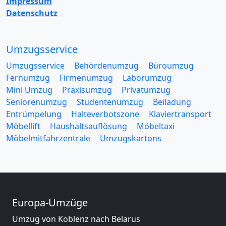
Impressum
Datenschutz
Umzugsservice
Umzugsservice
Behördenumzug
Büroumzug
Fernumzug
Firmenumzug
Laborumzug
Mini Umzug
Praxisumzug
Privatumzug
Seniorenumzug
Studentenumzug
Beiladung
Entrümpelung
Halteverbotszone
Klaviertransport
Möbellift
Haushaltsauflösung
Möbeltaxi
Möbelmitfahrzentrale
Umzugskartons
Europa-Umzüge
Umzug von Koblenz nach Belarus