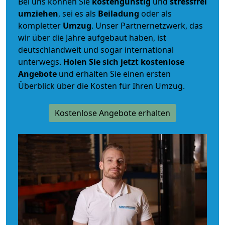
Bei uns können Sie
kostengünstig
und
stressfrei
umziehen
, sei es als
Beiladung
oder als
kompletter
Umzug
. Unser Partnernetzwerk, das
wir über die Jahre aufgebaut haben, ist
deutschlandweit und sogar international
unterwegs.
Holen Sie sich jetzt kostenlose
Angebote
und erhalten Sie einen ersten
Überblick über die Kosten für Ihren Umzug.
Kostenlose Angebote erhalten