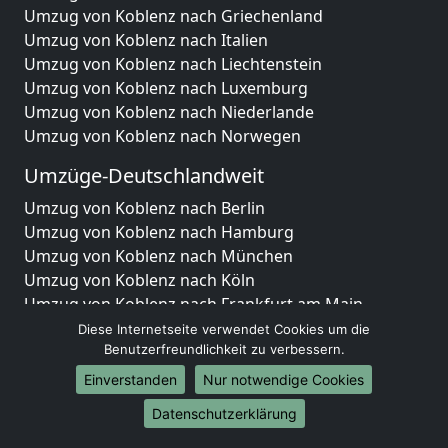
Umzug von Koblenz nach Griechenland
Umzug von Koblenz nach Italien
Umzug von Koblenz nach Liechtenstein
Umzug von Koblenz nach Luxemburg
Umzug von Koblenz nach Niederlande
Umzug von Koblenz nach Norwegen
Umzüge-Deutschlandweit
Umzug von Koblenz nach Berlin
Umzug von Koblenz nach Hamburg
Umzug von Koblenz nach München
Umzug von Koblenz nach Köln
Umzug von Koblenz nach Frankfurt am Main
Umzug von Koblenz nach Stuttgart
Diese Internetseite verwendet Cookies um die
Umzug von Koblenz nach Düsseldorf
Benutzerfreundlichkeit zu verbessern.
Umzug von Koblenz nach Leipzig
Einverstanden
Nur notwendige Cookies
Umzug von Koblenz nach Dortmund
Datenschutzerklärung
Umzug von Koblenz nach Essen
Umzug von Koblenz nach Bremen