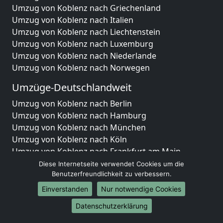
Umzug von Koblenz nach Griechenland
Umzug von Koblenz nach Italien
Umzug von Koblenz nach Liechtenstein
Umzug von Koblenz nach Luxemburg
Umzug von Koblenz nach Niederlande
Umzug von Koblenz nach Norwegen
Umzüge-Deutschlandweit
Umzug von Koblenz nach Berlin
Umzug von Koblenz nach Hamburg
Umzug von Koblenz nach München
Umzug von Koblenz nach Köln
Umzug von Koblenz nach Frankfurt am Main
Umzug von Koblenz nach Stuttgart
Diese Internetseite verwendet Cookies um die
Umzug von Koblenz nach Düsseldorf
Benutzerfreundlichkeit zu verbessern.
Umzug von Koblenz nach Leipzig
Einverstanden
Nur notwendige Cookies
Umzug von Koblenz nach Dortmund
Datenschutzerklärung
Umzug von Koblenz nach Essen
Umzug von Koblenz nach Bremen