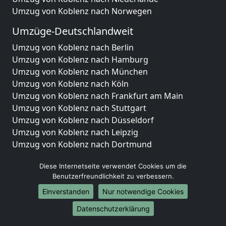
Umzug von Koblenz nach Norwegen
Umzüge-Deutschlandweit
Umzug von Koblenz nach Berlin
Umzug von Koblenz nach Hamburg
Umzug von Koblenz nach München
Umzug von Koblenz nach Köln
Umzug von Koblenz nach Frankfurt am Main
Umzug von Koblenz nach Stuttgart
Umzug von Koblenz nach Düsseldorf
Umzug von Koblenz nach Leipzig
Umzug von Koblenz nach Dortmund
Umzug von Koblenz nach Essen
Diese Internetseite verwendet Cookies um die
Umzug von Koblenz nach Bremen
Benutzerfreundlichkeit zu verbessern.
Umzug von Koblenz nach Dresden
Umzug von Koblenz nach Hannover
Einverstanden
Nur notwendige Cookies
Umzug von Koblenz nach Nürnberg
Datenschutzerklärung
Umzug von Koblenz nach Duisburg