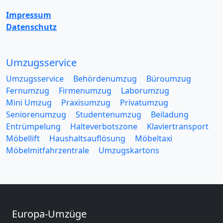
Impressum
Datenschutz
Umzugsservice
Umzugsservice
Behördenumzug
Büroumzug
Fernumzug
Firmenumzug
Laborumzug
Mini Umzug
Praxisumzug
Privatumzug
Seniorenumzug
Studentenumzug
Beiladung
Entrümpelung
Halteverbotszone
Klaviertransport
Möbellift
Haushaltsauflösung
Möbeltaxi
Möbelmitfahrzentrale
Umzugskartons
Europa-Umzüge