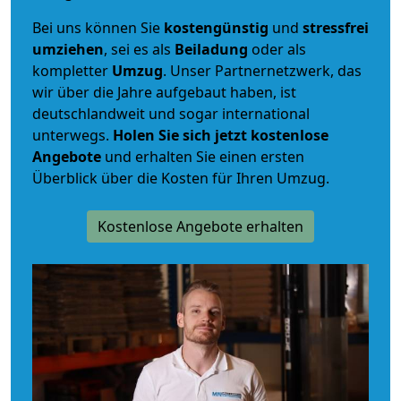
Bei uns können Sie
kostengünstig
und
stressfrei
umziehen
, sei es als
Beiladung
oder als
kompletter
Umzug
. Unser Partnernetzwerk, das
wir über die Jahre aufgebaut haben, ist
deutschlandweit und sogar international
unterwegs.
Holen Sie sich jetzt kostenlose
Angebote
und erhalten Sie einen ersten
Überblick über die Kosten für Ihren Umzug.
Kostenlose Angebote erhalten