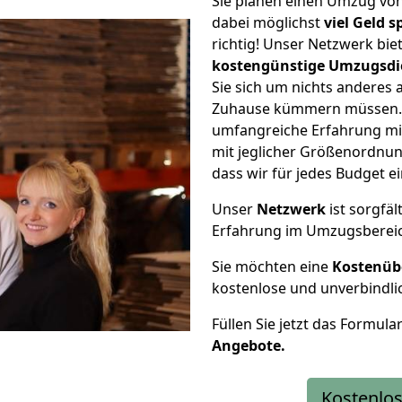
Sie planen einen Umzug vo
dabei möglichst
viel Geld 
richtig! Unser Netzwerk bi
kostengünstige Umzugsdi
Sie sich um nichts anderes 
Zuhause kümmern müssen. W
umfangreiche Erfahrung m
mit jeglicher Größenordnun
dass wir für jedes Budget 
Unser
Netzwerk
ist sorgfäl
Erfahrung im Umzugsberei
Sie möchten eine
Kostenüb
kostenlose und unverbindli
Füllen Sie jetzt das Formula
Angebote.
Kostenlos