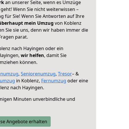
erk
an unserer Seite, wenn es Umzüge
geht! Wenn Sie nicht weiterwissen –
ng für Sie! Wenn Sie Antworten auf Ihre
 überhaupt mein Umzug
von Koblenz
n Sie sie uns, denn wir haben immer die
Fragen parat.
lenz nach Hayingen oder ein
Hayingen,
wir helfen
, damit Sie
umziehen können.
enumzug
,
Seniorenumzug
,
Tresor
– &
numzug
in Koblenz,
Fernumzug
oder eine
lenz nach Hayingen.
nigen Minuten unverbindliche und
se Angebote erhalten