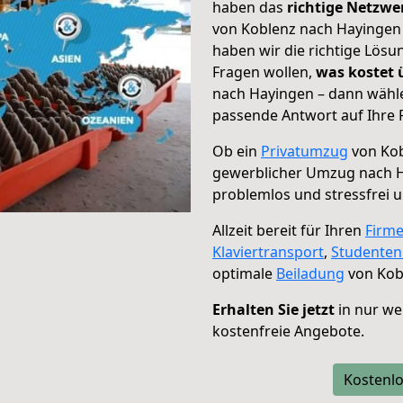
haben das
richtige Netzw
von Koblenz nach Hayingen 
haben wir die richtige Lösu
Fragen wollen,
was kostet
nach Hayingen – dann wähle
passende Antwort auf Ihre 
Ob ein
Privatumzug
von Kob
gewerblicher Umzug nach 
problemlos und stressfrei 
Allzeit bereit für Ihren
Firm
Klaviertransport
,
Studente
optimale
Beiladung
von Kob
Erhalten Sie jetzt
in nur we
kostenfreie Angebote.
Kostenlo