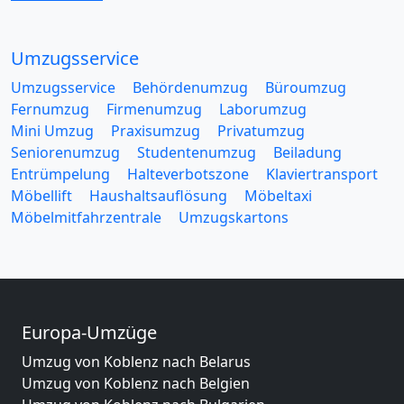
Umzugsservice
Umzugsservice
Behördenumzug
Büroumzug
Fernumzug
Firmenumzug
Laborumzug
Mini Umzug
Praxisumzug
Privatumzug
Seniorenumzug
Studentenumzug
Beiladung
Entrümpelung
Halteverbotszone
Klaviertransport
Möbellift
Haushaltsauflösung
Möbeltaxi
Möbelmitfahrzentrale
Umzugskartons
Europa-Umzüge
Umzug von Koblenz nach Belarus
Umzug von Koblenz nach Belgien