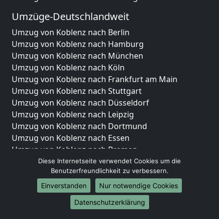
Umzüge-Deutschlandweit
Umzug von Koblenz nach Berlin
Umzug von Koblenz nach Hamburg
Umzug von Koblenz nach München
Umzug von Koblenz nach Köln
Umzug von Koblenz nach Frankfurt am Main
Umzug von Koblenz nach Stuttgart
Umzug von Koblenz nach Düsseldorf
Umzug von Koblenz nach Leipzig
Umzug von Koblenz nach Dortmund
Umzug von Koblenz nach Essen
Umzug von Koblenz nach Bremen
Umzug von Koblenz nach Dresden
Diese Internetseite verwendet Cookies um die
Benutzerfreundlichkeit zu verbessern.
Umzug von Koblenz nach Hannover
Umzug von Koblenz nach Nürnberg
Einverstanden
Nur notwendige Cookies
Umzug von Koblenz nach Duisburg
Datenschutzerklärung
Umzug von Koblenz nach Bochum