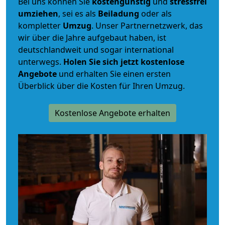
Bei uns können Sie
kostengünstig
und
stressfrei
umziehen
, sei es als
Beiladung
oder als
kompletter
Umzug
. Unser Partnernetzwerk, das
wir über die Jahre aufgebaut haben, ist
deutschlandweit und sogar international
unterwegs.
Holen Sie sich jetzt kostenlose
Angebote
und erhalten Sie einen ersten
Überblick über die Kosten für Ihren Umzug.
Kostenlose Angebote erhalten