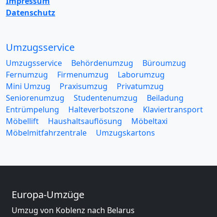
Impressum
Datenschutz
Umzugsservice
Umzugsservice
Behördenumzug
Büroumzug
Fernumzug
Firmenumzug
Laborumzug
Mini Umzug
Praxisumzug
Privatumzug
Seniorenumzug
Studentenumzug
Beiladung
Entrümpelung
Halteverbotszone
Klaviertransport
Möbellift
Haushaltsauflösung
Möbeltaxi
Möbelmitfahrzentrale
Umzugskartons
Europa-Umzüge
Umzug von Koblenz nach Belarus