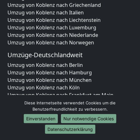
Umzug von Koblenz nach Griechenland
Umzug von Koblenz nach Italien
Umzug von Koblenz nach Liechtenstein
Umzug von Koblenz nach Luxemburg
Umzug von Koblenz nach Niederlande
Umzug von Koblenz nach Norwegen
Umzüge-Deutschlandweit
Umzug von Koblenz nach Berlin
Umzug von Koblenz nach Hamburg
Umzug von Koblenz nach München
Umzug von Koblenz nach Köln
Umzug von Koblenz nach Frankfurt am Main
Umzug von Koblenz nach Stuttgart
Diese Internetseite verwendet Cookies um die
Umzug von Koblenz nach Düsseldorf
Benutzerfreundlichkeit zu verbessern.
Umzug von Koblenz nach Leipzig
Einverstanden
Nur notwendige Cookies
Umzug von Koblenz nach Dortmund
Datenschutzerklärung
Umzug von Koblenz nach Essen
Umzug von Koblenz nach Bremen