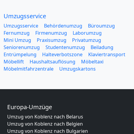
Umzugsservice
Umzugsservice
Behördenumzug
Büroumzug
Fernumzug
Firmenumzug
Laborumzug
Mini Umzug
Praxisumzug
Privatumzug
Seniorenumzug
Studentenumzug
Beiladung
Entrümpelung
Halteverbotszone
Klaviertransport
Möbellift
Haushaltsauflösung
Möbeltaxi
Möbelmitfahrzentrale
Umzugskartons
Europa-Umzüge
Umzug von Koblenz nach Belarus
Umzug von Koblenz nach Belgien
Umzug von Koblenz nach Bulgarien