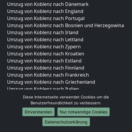
Umzug von Koblenz nach Dänemark
Umzug von Koblenz nach England
Umzug von Koblenz nach Portugal
Umzug von Koblenz nach Bosnien und Herzegowina
Umzug von Koblenz nach Irland
Umzug von Koblenz nach Lettland
Umzug von Koblenz nach Zypern
Umzug von Koblenz nach Kroatien
Umzug von Koblenz nach Estland
Umzug von Koblenz nach Finnland
Umzug von Koblenz nach Frankreich
Umzug von Koblenz nach Griechenland
Umzug von Koblenz nach Italien
Umzug von Koblenz nach Liechtenstein
Diese Internetseite verwendet Cookies um die
Umzug von Koblenz nach Luxemburg
Benutzerfreundlichkeit zu verbessern.
Umzug von Koblenz nach Niederlande
Einverstanden
Nur notwendige Cookies
Umzug von Koblenz nach Norwegen
Datenschutzerklärung
Umzüge-Deutschlandweit