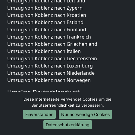
Umzug von Koblenz nach Lettland
Umzug von Koblenz nach Zypern
Umzug von Koblenz nach Kroatien
Umzug von Koblenz nach Estland
Umzug von Koblenz nach Finnland
Umzug von Koblenz nach Frankreich
Umzug von Koblenz nach Griechenland
Umzug von Koblenz nach Italien
Umzug von Koblenz nach Liechtenstein
Umzug von Koblenz nach Luxemburg
Umzug von Koblenz nach Niederlande
Umzug von Koblenz nach Norwegen
Umzüge-Deutschlandweit
Diese Internetseite verwendet Cookies um die
Umzug von Koblenz nach Berlin
Benutzerfreundlichkeit zu verbessern.
Umzug von Koblenz nach Hamburg
Einverstanden
Nur notwendige Cookies
Umzug von Koblenz nach München
Umzug von Koblenz nach Köln
Datenschutzerklärung
Umzug von Koblenz nach Frankfurt am Main