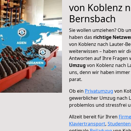
von Koblenz n
Bernsbach
Sie wollen umziehen? Ob um
haben das
richtige Netzw
von Koblenz nach Lauter-Be
weiterwissen – haben wir di
Antworten auf Ihre Fragen 
Umzug
von Koblenz nach La
uns, denn wir haben immer 
parat.
Ob ein
Privatumzug
von Kob
gewerblicher Umzug nach L
problemlos und stressfrei 
Allzeit bereit für Ihren
Firm
Klaviertransport
,
Studente
optimale
Beiladung
von Kob