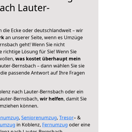
ach Lauter-
 die Ecke oder deutschlandweit – wir
erk
an unserer Seite, wenn es Umzüge
rnsbach geht! Wenn Sie nicht
e richtige Lösung für Sie! Wenn Sie
wollen,
was kostet überhaupt mein
uter-Bernsbach – dann wählen Sie sie
die passende Antwort auf Ihre Fragen
lenz nach Lauter-Bernsbach oder ein
auter-Bernsbach,
wir helfen
, damit Sie
umziehen können.
enumzug
,
Seniorenumzug
,
Tresor
– &
numzug
in Koblenz,
Fernumzug
oder eine
lenz nach Lauter-Bernsbach.