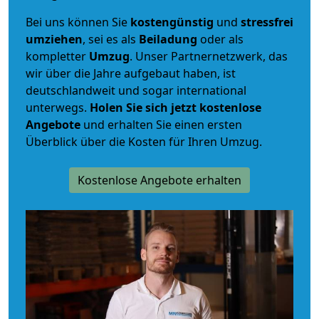
Bei uns können Sie
kostengünstig
und
stressfrei
umziehen
, sei es als
Beiladung
oder als
kompletter
Umzug
. Unser Partnernetzwerk, das
wir über die Jahre aufgebaut haben, ist
deutschlandweit und sogar international
unterwegs.
Holen Sie sich jetzt kostenlose
Angebote
und erhalten Sie einen ersten
Überblick über die Kosten für Ihren Umzug.
Kostenlose Angebote erhalten