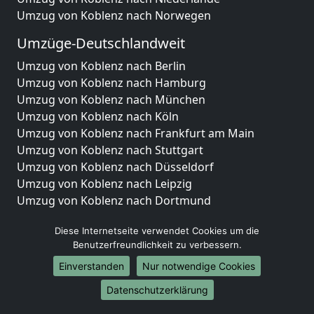
Umzug von Koblenz nach Norwegen
Umzüge-Deutschlandweit
Umzug von Koblenz nach Berlin
Umzug von Koblenz nach Hamburg
Umzug von Koblenz nach München
Umzug von Koblenz nach Köln
Umzug von Koblenz nach Frankfurt am Main
Umzug von Koblenz nach Stuttgart
Umzug von Koblenz nach Düsseldorf
Umzug von Koblenz nach Leipzig
Umzug von Koblenz nach Dortmund
Umzug von Koblenz nach Essen
Diese Internetseite verwendet Cookies um die
Umzug von Koblenz nach Bremen
Benutzerfreundlichkeit zu verbessern.
Umzug von Koblenz nach Dresden
Umzug von Koblenz nach Hannover
Einverstanden
Nur notwendige Cookies
Umzug von Koblenz nach Nürnberg
Datenschutzerklärung
Umzug von Koblenz nach Duisburg