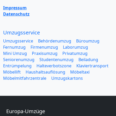
Impressum
Datenschutz
Umzugsservice
Umzugsservice
Behördenumzug
Büroumzug
Fernumzug
Firmenumzug
Laborumzug
Mini Umzug
Praxisumzug
Privatumzug
Seniorenumzug
Studentenumzug
Beiladung
Entrümpelung
Halteverbotszone
Klaviertransport
Möbellift
Haushaltsauflösung
Möbeltaxi
Möbelmitfahrzentrale
Umzugskartons
Europa-Umzüge