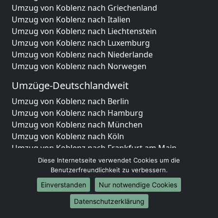
Umzug von Koblenz nach Griechenland
Umzug von Koblenz nach Italien
Umzug von Koblenz nach Liechtenstein
Umzug von Koblenz nach Luxemburg
Umzug von Koblenz nach Niederlande
Umzug von Koblenz nach Norwegen
Umzüge-Deutschlandweit
Umzug von Koblenz nach Berlin
Umzug von Koblenz nach Hamburg
Umzug von Koblenz nach München
Umzug von Koblenz nach Köln
Umzug von Koblenz nach Frankfurt am Main
Umzug von Koblenz nach Stuttgart
Diese Internetseite verwendet Cookies um die
Umzug von Koblenz nach Düsseldorf
Benutzerfreundlichkeit zu verbessern.
Umzug von Koblenz nach Leipzig
Einverstanden
Nur notwendige Cookies
Umzug von Koblenz nach Dortmund
Datenschutzerklärung
Umzug von Koblenz nach Essen
Umzug von Koblenz nach Bremen