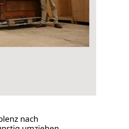
lenz nach
ünstig umziehen