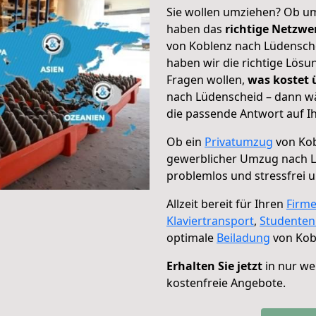
Sie wollen umziehen? Ob um
haben das
richtige Netzw
von Koblenz nach Lüdensche
haben wir die richtige Lösu
Fragen wollen,
was kostet
nach Lüdenscheid – dann wä
die passende Antwort auf Ih
Ob ein
Privatumzug
von Kob
gewerblicher Umzug nach 
problemlos und stressfrei 
Allzeit bereit für Ihren
Firm
Klaviertransport
,
Studente
optimale
Beiladung
von Kob
Erhalten Sie jetzt
in nur we
kostenfreie Angebote.