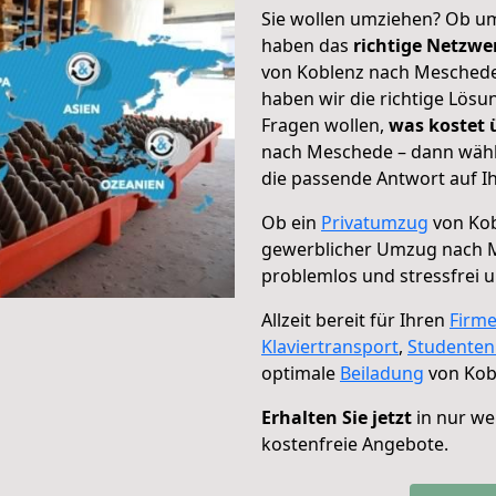
Sie wollen umziehen? Ob um
haben das
richtige Netzw
von Koblenz nach Meschede 
haben wir die richtige Lösu
Fragen wollen,
was kostet
nach Meschede – dann wähle
die passende Antwort auf Ih
Ob ein
Privatumzug
von Kob
gewerblicher Umzug nach 
problemlos und stressfrei 
Allzeit bereit für Ihren
Firm
Klaviertransport
,
Studente
optimale
Beiladung
von Kob
Erhalten Sie jetzt
in nur we
kostenfreie Angebote.