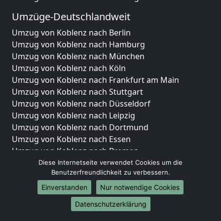
Umzüge-Deutschlandweit
Umzug von Koblenz nach Berlin
Umzug von Koblenz nach Hamburg
Umzug von Koblenz nach München
Umzug von Koblenz nach Köln
Umzug von Koblenz nach Frankfurt am Main
Umzug von Koblenz nach Stuttgart
Umzug von Koblenz nach Düsseldorf
Umzug von Koblenz nach Leipzig
Umzug von Koblenz nach Dortmund
Umzug von Koblenz nach Essen
Umzug von Koblenz nach Bremen
Umzug von Koblenz nach Dresden
Diese Internetseite verwendet Cookies um die
Benutzerfreundlichkeit zu verbessern.
Umzug von Koblenz nach Hannover
Umzug von Koblenz nach Nürnberg
Einverstanden
Nur notwendige Cookies
Umzug von Koblenz nach Duisburg
Datenschutzerklärung
Umzug von Koblenz nach Bochum