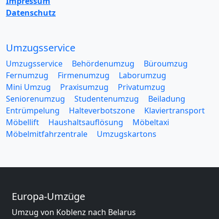
Impressum
Datenschutz
Umzugsservice
Umzugsservice
Behördenumzug
Büroumzug
Fernumzug
Firmenumzug
Laborumzug
Mini Umzug
Praxisumzug
Privatumzug
Seniorenumzug
Studentenumzug
Beiladung
Entrümpelung
Halteverbotszone
Klaviertransport
Möbellift
Haushaltsauflösung
Möbeltaxi
Möbelmitfahrzentrale
Umzugskartons
Europa-Umzüge
Umzug von Koblenz nach Belarus