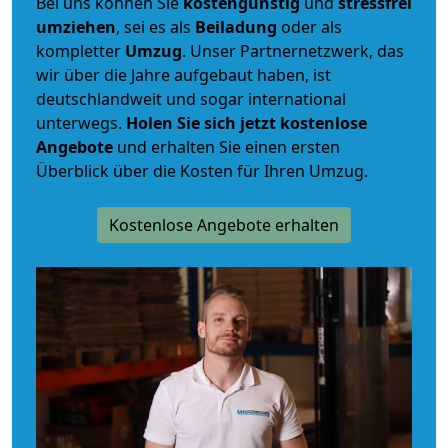
Bei uns können Sie
kostengünstig
und
stressfrei
umziehen
, sei es als
Beiladung
oder als
kompletter
Umzug
. Unser Partnernetzwerk, das
wir über die Jahre aufgebaut haben, ist
deutschlandweit und sogar international
unterwegs.
Holen Sie sich jetzt kostenlose
Angebote
und erhalten Sie einen ersten
Überblick über die Kosten für Ihren Umzug.
Kostenlose Angebote erhalten