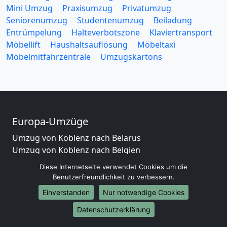
Mini Umzug
Praxisumzug
Privatumzug
Seniorenumzug
Studentenumzug
Beiladung
Entrümpelung
Halteverbotszone
Klaviertransport
Möbellift
Haushaltsauflösung
Möbeltaxi
Möbelmitfahrzentrale
Umzugskartons
Europa-Umzüge
Umzug von Koblenz nach Belarus
Umzug von Koblenz nach Belgien
Umzug von Koblenz nach Bulgarien
Diese Internetseite verwendet Cookies um die
Umzug von Koblenz nach Dänemark
Benutzerfreundlichkeit zu verbessern.
Umzug von Koblenz nach England
Einverstanden
Nur notwendige Cookies
Umzug von Koblenz nach Portugal
Umzug von Koblenz nach Bosnien und Herzegowina
Datenschutzerklärung
Umzug von Koblenz nach Irland