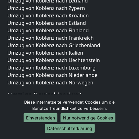
Umzug von Koblenz nach Lettland
Umzug von Koblenz nach Zypern
Umzug von Koblenz nach Kroatien
Umzug von Koblenz nach Estland
Umzug von Koblenz nach Finnland
Umzug von Koblenz nach Frankreich
Umzug von Koblenz nach Griechenland
Umzug von Koblenz nach Italien
Umzug von Koblenz nach Liechtenstein
Umzug von Koblenz nach Luxemburg
Umzug von Koblenz nach Niederlande
Umzug von Koblenz nach Norwegen
Umzüge-Deutschlandweit
Diese Internetseite verwendet Cookies um die
Umzug von Koblenz nach Berlin
Benutzerfreundlichkeit zu verbessern.
Umzug von Koblenz nach Hamburg
Einverstanden
Nur notwendige Cookies
Umzug von Koblenz nach München
Umzug von Koblenz nach Köln
Datenschutzerklärung
Umzug von Koblenz nach Frankfurt am Main