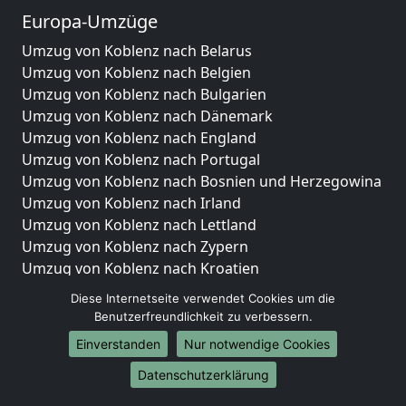
Europa-Umzüge
Umzug von Koblenz nach Belarus
Umzug von Koblenz nach Belgien
Umzug von Koblenz nach Bulgarien
Umzug von Koblenz nach Dänemark
Umzug von Koblenz nach England
Umzug von Koblenz nach Portugal
Umzug von Koblenz nach Bosnien und Herzegowina
Umzug von Koblenz nach Irland
Umzug von Koblenz nach Lettland
Umzug von Koblenz nach Zypern
Umzug von Koblenz nach Kroatien
Umzug von Koblenz nach Estland
Diese Internetseite verwendet Cookies um die
Umzug von Koblenz nach Finnland
Benutzerfreundlichkeit zu verbessern.
Umzug von Koblenz nach Frankreich
Einverstanden
Nur notwendige Cookies
Umzug von Koblenz nach Griechenland
Umzug von Koblenz nach Italien
Datenschutzerklärung
Umzug von Koblenz nach Liechtenstein