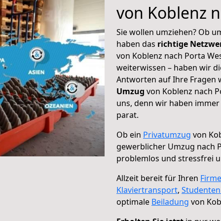
von Koblenz n
Sie wollen umziehen? Ob um
haben das
richtige Netzw
von Koblenz nach Porta West
weiterwissen – haben wir di
Antworten auf Ihre Fragen 
Umzug
von Koblenz nach Po
uns, denn wir haben immer 
parat.
Ob ein
Privatumzug
von Kob
gewerblicher Umzug nach P
problemlos und stressfrei 
Allzeit bereit für Ihren
Firm
Klaviertransport
,
Studente
optimale
Beiladung
von Kobl