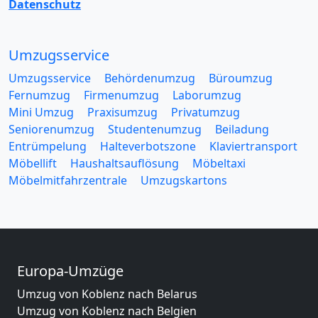
Datenschutz
Umzugsservice
Umzugsservice
Behördenumzug
Büroumzug
Fernumzug
Firmenumzug
Laborumzug
Mini Umzug
Praxisumzug
Privatumzug
Seniorenumzug
Studentenumzug
Beiladung
Entrümpelung
Halteverbotszone
Klaviertransport
Möbellift
Haushaltsauflösung
Möbeltaxi
Möbelmitfahrzentrale
Umzugskartons
Europa-Umzüge
Umzug von Koblenz nach Belarus
Umzug von Koblenz nach Belgien