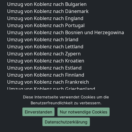
Umzug von Koblenz nach Bulgarien
Umzug von Koblenz nach Dänemark
Umzug von Koblenz nach England
Umzug von Koblenz nach Portugal
Umzug von Koblenz nach Bosnien und Herzegowina
Umzug von Koblenz nach Irland
Umzug von Koblenz nach Lettland
Umzug von Koblenz nach Zypern
Umzug von Koblenz nach Kroatien
Umzug von Koblenz nach Estland
Umzug von Koblenz nach Finnland
Umzug von Koblenz nach Frankreich
Umzug von Koblenz nach Griechenland
Umzug von Koblenz nach Italien
Diese Internetseite verwendet Cookies um die
Umzug von Koblenz nach Liechtenstein
Benutzerfreundlichkeit zu verbessern.
Umzug von Koblenz nach Luxemburg
Einverstanden
Nur notwendige Cookies
Umzug von Koblenz nach Niederlande
Datenschutzerklärung
Umzug von Koblenz nach Norwegen