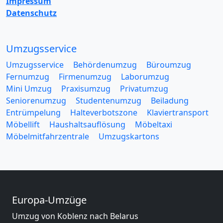
Impressum
Datenschutz
Umzugsservice
Umzugsservice
Behördenumzug
Büroumzug
Fernumzug
Firmenumzug
Laborumzug
Mini Umzug
Praxisumzug
Privatumzug
Seniorenumzug
Studentenumzug
Beiladung
Entrümpelung
Halteverbotszone
Klaviertransport
Möbellift
Haushaltsauflösung
Möbeltaxi
Möbelmitfahrzentrale
Umzugskartons
Europa-Umzüge
Umzug von Koblenz nach Belarus