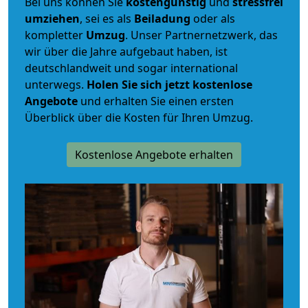
Bei uns können Sie
kostengünstig
und
stressfrei
umziehen
, sei es als
Beiladung
oder als
kompletter
Umzug
. Unser Partnernetzwerk, das
wir über die Jahre aufgebaut haben, ist
deutschlandweit und sogar international
unterwegs.
Holen Sie sich jetzt kostenlose
Angebote
und erhalten Sie einen ersten
Überblick über die Kosten für Ihren Umzug.
Kostenlose Angebote erhalten