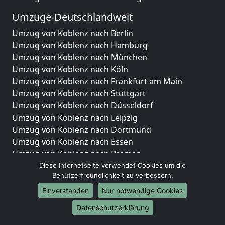
Umzüge-Deutschlandweit
Umzug von Koblenz nach Berlin
Umzug von Koblenz nach Hamburg
Umzug von Koblenz nach München
Umzug von Koblenz nach Köln
Umzug von Koblenz nach Frankfurt am Main
Umzug von Koblenz nach Stuttgart
Umzug von Koblenz nach Düsseldorf
Umzug von Koblenz nach Leipzig
Umzug von Koblenz nach Dortmund
Umzug von Koblenz nach Essen
Umzug von Koblenz nach Bremen
Umzug von Koblenz nach Dresden
Diese Internetseite verwendet Cookies um die
Benutzerfreundlichkeit zu verbessern.
Umzug von Koblenz nach Hannover
Umzug von Koblenz nach Nürnberg
Einverstanden
Nur notwendige Cookies
Umzug von Koblenz nach Duisburg
Datenschutzerklärung
Umzug von Koblenz nach Bochum