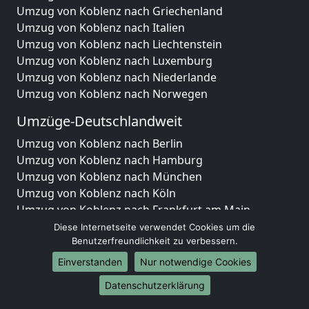
Umzug von Koblenz nach Griechenland
Umzug von Koblenz nach Italien
Umzug von Koblenz nach Liechtenstein
Umzug von Koblenz nach Luxemburg
Umzug von Koblenz nach Niederlande
Umzug von Koblenz nach Norwegen
Umzüge-Deutschlandweit
Umzug von Koblenz nach Berlin
Umzug von Koblenz nach Hamburg
Umzug von Koblenz nach München
Umzug von Koblenz nach Köln
Umzug von Koblenz nach Frankfurt am Main
Umzug von Koblenz nach Stuttgart
Diese Internetseite verwendet Cookies um die
Umzug von Koblenz nach Düsseldorf
Benutzerfreundlichkeit zu verbessern.
Umzug von Koblenz nach Leipzig
Einverstanden
Nur notwendige Cookies
Umzug von Koblenz nach Dortmund
Datenschutzerklärung
Umzug von Koblenz nach Essen
Umzug von Koblenz nach Bremen