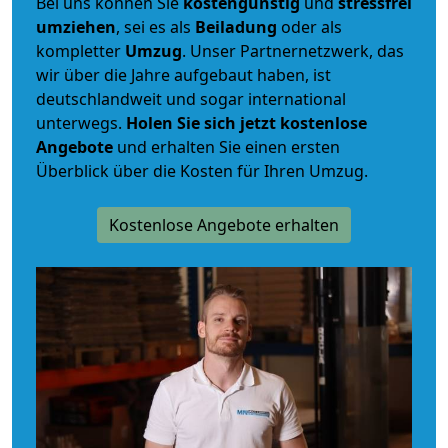
Bei uns können Sie
kostengünstig
und
stressfrei
umziehen
, sei es als
Beiladung
oder als
kompletter
Umzug
. Unser Partnernetzwerk, das
wir über die Jahre aufgebaut haben, ist
deutschlandweit und sogar international
unterwegs.
Holen Sie sich jetzt kostenlose
Angebote
und erhalten Sie einen ersten
Überblick über die Kosten für Ihren Umzug.
Kostenlose Angebote erhalten