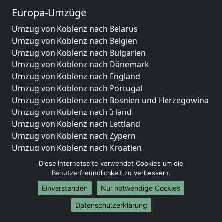
Europa-Umzüge
Umzug von Koblenz nach Belarus
Umzug von Koblenz nach Belgien
Umzug von Koblenz nach Bulgarien
Umzug von Koblenz nach Dänemark
Umzug von Koblenz nach England
Umzug von Koblenz nach Portugal
Umzug von Koblenz nach Bosnien und Herzegowina
Umzug von Koblenz nach Irland
Umzug von Koblenz nach Lettland
Umzug von Koblenz nach Zypern
Umzug von Koblenz nach Kroatien
Umzug von Koblenz nach Estland
Diese Internetseite verwendet Cookies um die
Umzug von Koblenz nach Finnland
Benutzerfreundlichkeit zu verbessern.
Umzug von Koblenz nach Frankreich
Einverstanden
Nur notwendige Cookies
Umzug von Koblenz nach Griechenland
Datenschutzerklärung
Umzug von Koblenz nach Italien
Umzug von Koblenz nach Liechtenstein