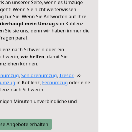
erk
an unserer Seite, wenn es Umzüge
geht! Wenn Sie nicht weiterwissen –
ng für Sie! Wenn Sie Antworten auf Ihre
 überhaupt mein Umzug
von Koblenz
n Sie sie uns, denn wir haben immer die
Fragen parat.
lenz nach Schwerin oder ein
Schwerin,
wir helfen
, damit Sie
umziehen können.
enumzug
,
Seniorenumzug
,
Tresor
– &
numzug
in Koblenz,
Fernumzug
oder eine
lenz nach Schwerin.
nigen Minuten unverbindliche und
se Angebote erhalten