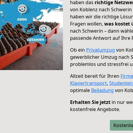
haben das
richtige Netzw
von Koblenz nach Schwerin 
haben wir die richtige Lösu
Fragen wollen,
was kostet
nach Schwerin – dann wähle
passende Antwort auf Ihre 
Ob ein
Privatumzug
von Kob
gewerblicher Umzug nach 
problemlos und stressfrei 
Allzeit bereit für Ihren
Firm
Klaviertransport
,
Studente
optimale
Beiladung
von Kob
Erhalten Sie jetzt
in nur we
kostenfreie Angebote.
Kostenlo