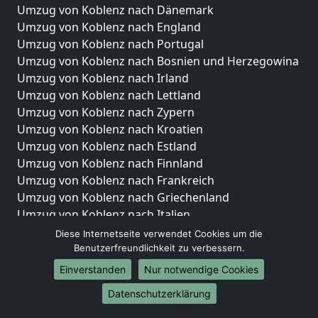
Umzug von Koblenz nach Dänemark
Umzug von Koblenz nach England
Umzug von Koblenz nach Portugal
Umzug von Koblenz nach Bosnien und Herzegowina
Umzug von Koblenz nach Irland
Umzug von Koblenz nach Lettland
Umzug von Koblenz nach Zypern
Umzug von Koblenz nach Kroatien
Umzug von Koblenz nach Estland
Umzug von Koblenz nach Finnland
Umzug von Koblenz nach Frankreich
Umzug von Koblenz nach Griechenland
Umzug von Koblenz nach Italien
Umzug von Koblenz nach Liechtenstein
Diese Internetseite verwendet Cookies um die
Umzug von Koblenz nach Luxemburg
Benutzerfreundlichkeit zu verbessern.
Umzug von Koblenz nach Niederlande
Einverstanden
Nur notwendige Cookies
Umzug von Koblenz nach Norwegen
Datenschutzerklärung
Umzüge-Deutschlandweit