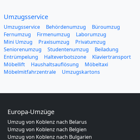
Umzugsservice
Umzugsservice
Behördenumzug
Büroumzug
Fernumzug
Firmenumzug
Laborumzug
Mini Umzug
Praxisumzug
Privatumzug
Seniorenumzug
Studentenumzug
Beiladung
Entrümpelung
Halteverbotszone
Klaviertransport
Möbellift
Haushaltsauflösung
Möbeltaxi
Möbelmitfahrzentrale
Umzugskartons
Europa-Umzüge
Umzug von Koblenz nach Belarus
Umzug von Koblenz nach Belgien
Umzug von Koblenz nach Bulgarien