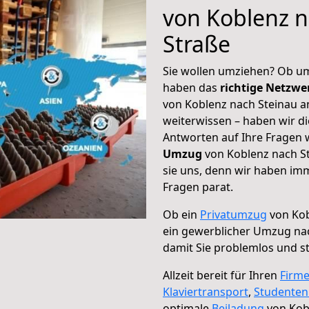
von Koblenz n
Straße
Sie wollen umziehen? Ob um
haben das
richtige Netzw
von Koblenz nach Steinau an
weiterwissen – haben wir di
Antworten auf Ihre Fragen 
Umzug
von Koblenz nach St
sie uns, denn wir haben im
Fragen parat.
Ob ein
Privatumzug
von Kob
ein gewerblicher Umzug nac
damit Sie problemlos und s
Allzeit bereit für Ihren
Firm
Klaviertransport
,
Studente
optimale
Beiladung
von Kobl