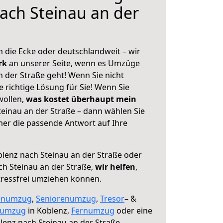
ach Steinau an der
 die Ecke oder deutschlandweit – wir
erk
an unserer Seite, wenn es Umzüge
 der Straße geht! Wenn Sie nicht
e richtige Lösung für Sie! Wenn Sie
wollen,
was kostet überhaupt mein
einau an der Straße – dann wählen Sie
mer die passende Antwort auf Ihre
lenz nach Steinau an der Straße oder
h Steinau an der Straße,
wir helfen
,
tressfrei umziehen können.
enumzug
,
Seniorenumzug
,
Tresor
– &
numzug
in Koblenz,
Fernumzug
oder eine
enz nach Steinau an der Straße.