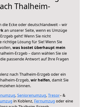
ach Thalheim-
 die Ecke oder deutschlandweit – wir
erk
an unserer Seite, wenn es Umzüge
Erzgeb geht! Wenn Sie nicht
e richtige Lösung für Sie! Wenn Sie
wollen,
was kostet überhaupt mein
alheim-Erzgeb – dann wählen Sie sie
die passende Antwort auf Ihre Fragen
lenz nach Thalheim-Erzgeb oder ein
Thalheim-Erzgeb,
wir helfen
, damit Sie
umziehen können.
enumzug
,
Seniorenumzug
,
Tresor
– &
numzug
in Koblenz,
Fernumzug
oder eine
lenz nach Thalheim-Erzgeb.