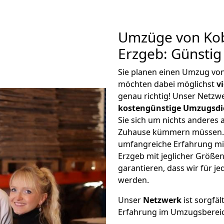
Umzüge von Kob
Erzgeb: Günsti
Sie planen einen Umzug vo
möchten dabei möglichst
v
genau richtig! Unser Netzw
kostengünstige Umzugsdi
Sie sich um nichts anderes 
Zuhause kümmern müssen. W
umfangreiche Erfahrung mi
Erzgeb mit jeglicher Größ
garantieren, dass wir für j
werden.
Unser
Netzwerk
ist sorgfäl
Erfahrung im Umzugsberei