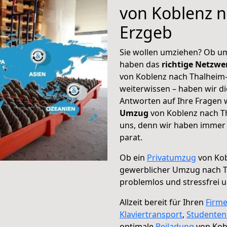
von Koblenz n
Erzgeb
Sie wollen umziehen? Ob um
haben das
richtige Netzw
von Koblenz nach Thalheim-
weiterwissen – haben wir di
Antworten auf Ihre Fragen 
Umzug
von Koblenz nach Th
uns, denn wir haben immer 
parat.
Ob ein
Privatumzug
von Kob
gewerblicher Umzug nach 
problemlos und stressfrei 
Allzeit bereit für Ihren
Firm
Klaviertransport
,
Studente
optimale
Beiladung
von Kob