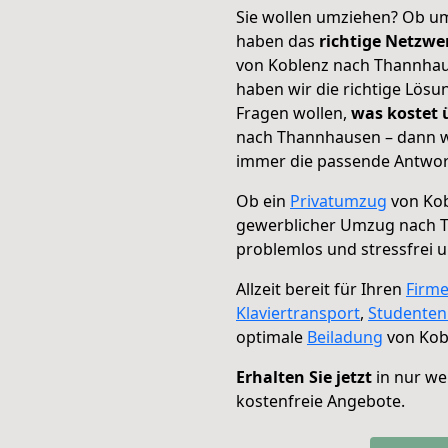
Sie wollen umziehen? Ob um
haben das
richtige Netzw
von Koblenz nach Thannhaus
haben wir die richtige Lösu
Fragen wollen,
was kostet
nach Thannhausen – dann wä
immer die passende Antwort
Ob ein
Privatumzug
von Kob
gewerblicher Umzug nach 
problemlos und stressfrei 
Allzeit bereit für Ihren
Firm
Klaviertransport
,
Studente
optimale
Beiladung
von Kob
Erhalten Sie jetzt
in nur we
kostenfreie Angebote.