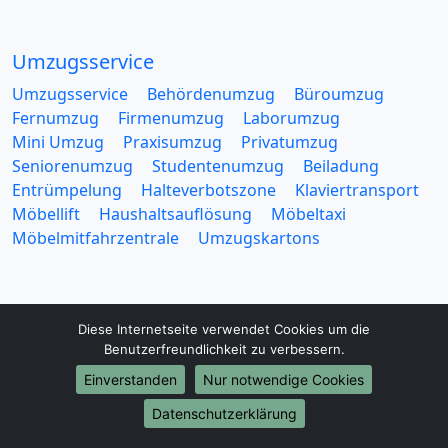
Umzugsservice
Umzugsservice
Behördenumzug
Büroumzug
Fernumzug
Firmenumzug
Laborumzug
Mini Umzug
Praxisumzug
Privatumzug
Seniorenumzug
Studentenumzug
Beiladung
Entrümpelung
Halteverbotszone
Klaviertransport
Möbellift
Haushaltsauflösung
Möbeltaxi
Möbelmitfahrzentrale
Umzugskartons
Diese Internetseite verwendet Cookies um die
Benutzerfreundlichkeit zu verbessern.
Europa-Umzüge
Einverstanden
Nur notwendige Cookies
Umzug von Koblenz nach Belarus
Datenschutzerklärung
Umzug von Koblenz nach Belgien
Umzug von Koblenz nach Bulgarien