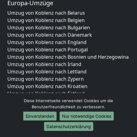
Europa-Umzüge
Umzug von Koblenz nach Belarus
Umzug von Koblenz nach Belgien
Umzug von Koblenz nach Bulgarien
Umzug von Koblenz nach Dänemark
Umzug von Koblenz nach England
Umzug von Koblenz nach Portugal
Umzug von Koblenz nach Bosnien und Herzegowina
Umzug von Koblenz nach Irland
Umzug von Koblenz nach Lettland
Umzug von Koblenz nach Zypern
Umzug von Koblenz nach Kroatien
Umzug von Koblenz nach Estland
Umzug von Koblenz nach Finnland
Diese Internetseite verwendet Cookies um die
Benutzerfreundlichkeit zu verbessern.
Umzug von Koblenz nach Frankreich
Umzug von Koblenz nach Griechenland
Einverstanden
Nur notwendige Cookies
Umzug von Koblenz nach Italien
Datenschutzerklärung
Umzug von Koblenz nach Liechtenstein