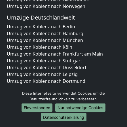
Umzug von Koblenz nach Norwegen
Umzüge-Deutschlandweit
Umzug von Koblenz nach Berlin
Umzug von Koblenz nach Hamburg
Umzug von Koblenz nach München
Umzug von Koblenz nach Köln
Umzug von Koblenz nach Frankfurt am Main
Umzug von Koblenz nach Stuttgart
Umzug von Koblenz nach Düsseldorf
Umzug von Koblenz nach Leipzig
Umzug von Koblenz nach Dortmund
Umzug von Koblenz nach Essen
Diese Internetseite verwendet Cookies um die
Umzug von Koblenz nach Bremen
Benutzerfreundlichkeit zu verbessern.
Umzug von Koblenz nach Dresden
Umzug von Koblenz nach Hannover
Einverstanden
Nur notwendige Cookies
Umzug von Koblenz nach Nürnberg
Datenschutzerklärung
Umzug von Koblenz nach Duisburg