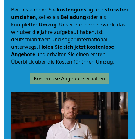
Bei uns können Sie
kostengünstig
und
stressfrei
umziehen
, sei es als
Beiladung
oder als
kompletter
Umzug
. Unser Partnernetzwerk, das
wir über die Jahre aufgebaut haben, ist
deutschlandweit und sogar international
unterwegs.
Holen Sie sich jetzt kostenlose
Angebote
und erhalten Sie einen ersten
Überblick über die Kosten für Ihren Umzug.
Kostenlose Angebote erhalten