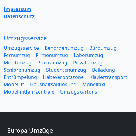
Impressum
Datenschutz
Umzugsservice
Umzugsservice
Behördenumzug
Büroumzug
Fernumzug
Firmenumzug
Laborumzug
Mini Umzug
Praxisumzug
Privatumzug
Seniorenumzug
Studentenumzug
Beiladung
Entrümpelung
Halteverbotszone
Klaviertransport
Möbellift
Haushaltsauflösung
Möbeltaxi
Möbelmitfahrzentrale
Umzugskartons
Europa-Umzüge