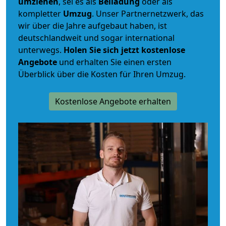
umziehen
, sei es als
Beiladung
oder als
kompletter
Umzug
. Unser Partnernetzwerk, das
wir über die Jahre aufgebaut haben, ist
deutschlandweit und sogar international
unterwegs.
Holen Sie sich jetzt kostenlose
Angebote
und erhalten Sie einen ersten
Überblick über die Kosten für Ihren Umzug.
Kostenlose Angebote erhalten