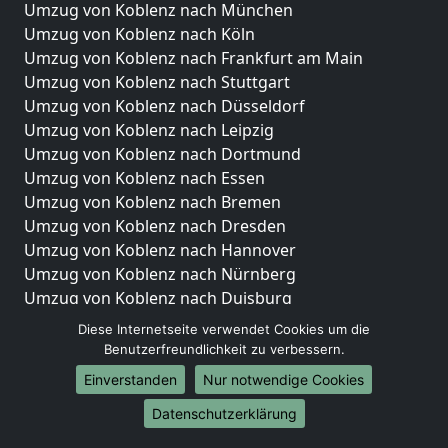
Umzug von Koblenz nach München
Umzug von Koblenz nach Köln
Umzug von Koblenz nach Frankfurt am Main
Umzug von Koblenz nach Stuttgart
Umzug von Koblenz nach Düsseldorf
Umzug von Koblenz nach Leipzig
Umzug von Koblenz nach Dortmund
Umzug von Koblenz nach Essen
Umzug von Koblenz nach Bremen
Umzug von Koblenz nach Dresden
Umzug von Koblenz nach Hannover
Umzug von Koblenz nach Nürnberg
Umzug von Koblenz nach Duisburg
Umzug von Koblenz nach Bochum
Diese Internetseite verwendet Cookies um die
Umzug von Koblenz nach Wuppertal
Benutzerfreundlichkeit zu verbessern.
Umzug von Koblenz nach Bielefeld
Einverstanden
Nur notwendige Cookies
Umzug von Koblenz nach Bonn
Datenschutzerklärung
Umzug von Koblenz nach Münster