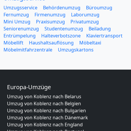
Umzugsservice
Behördenumzug
Büroumzug
Fernumzug
Firmenumzug
Laborumzug
Mini Umzug
Praxisumzug
Privatumzug
Seniorenumzug
Studentenumzug
Beiladung
Entrümpelung
Halteverbotszone
Klaviertransport
Möbellift
Haushaltsauflösung
Möbeltaxi
Möbelmitfahrzentrale
Umzugskartons
Europa-Umzüge
Umzug von Koblenz nach Belarus
Umzug von Koblenz nach Belgien
Umzug von Koblenz nach Bulgarien
Umzug von Koblenz nach Dänemark
Umzug von Koblenz nach England