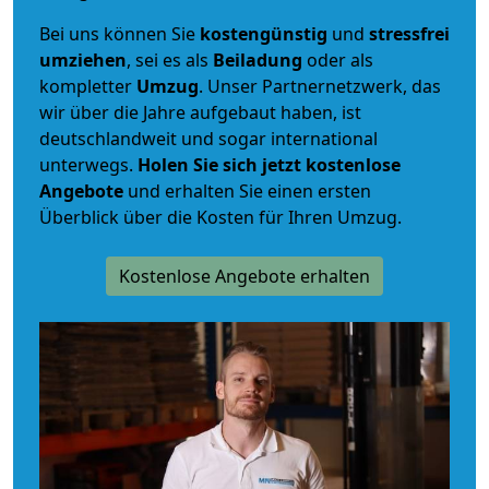
Bei uns können Sie
kostengünstig
und
stressfrei
umziehen
, sei es als
Beiladung
oder als
kompletter
Umzug
. Unser Partnernetzwerk, das
wir über die Jahre aufgebaut haben, ist
deutschlandweit und sogar international
unterwegs.
Holen Sie sich jetzt kostenlose
Angebote
und erhalten Sie einen ersten
Überblick über die Kosten für Ihren Umzug.
Kostenlose Angebote erhalten