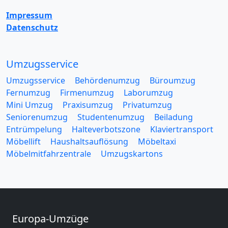
Impressum
Datenschutz
Umzugsservice
Umzugsservice
Behördenumzug
Büroumzug
Fernumzug
Firmenumzug
Laborumzug
Mini Umzug
Praxisumzug
Privatumzug
Seniorenumzug
Studentenumzug
Beiladung
Entrümpelung
Halteverbotszone
Klaviertransport
Möbellift
Haushaltsauflösung
Möbeltaxi
Möbelmitfahrzentrale
Umzugskartons
Europa-Umzüge