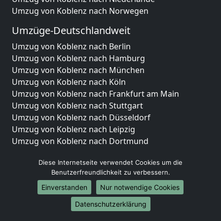
Umzug von Koblenz nach Norwegen
Umzüge-Deutschlandweit
Umzug von Koblenz nach Berlin
Umzug von Koblenz nach Hamburg
Umzug von Koblenz nach München
Umzug von Koblenz nach Köln
Umzug von Koblenz nach Frankfurt am Main
Umzug von Koblenz nach Stuttgart
Umzug von Koblenz nach Düsseldorf
Umzug von Koblenz nach Leipzig
Umzug von Koblenz nach Dortmund
Umzug von Koblenz nach Essen
Diese Internetseite verwendet Cookies um die
Umzug von Koblenz nach Bremen
Benutzerfreundlichkeit zu verbessern.
Umzug von Koblenz nach Dresden
Umzug von Koblenz nach Hannover
Einverstanden
Nur notwendige Cookies
Umzug von Koblenz nach Nürnberg
Datenschutzerklärung
Umzug von Koblenz nach Duisburg